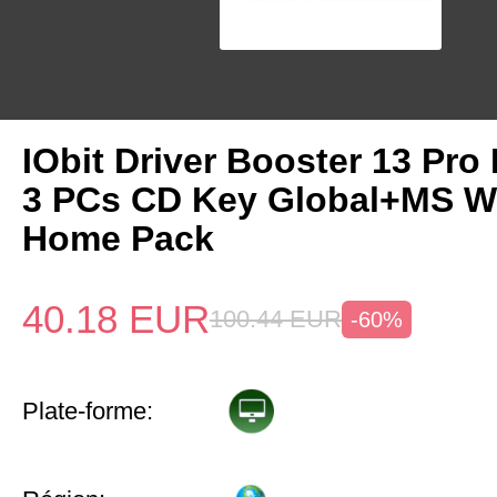
IObit Driver Booster 13 Pro 
3 PCs CD Key Global+MS W
Home Pack
40.18
EUR
100.44
EUR
-60%
Plate-forme: