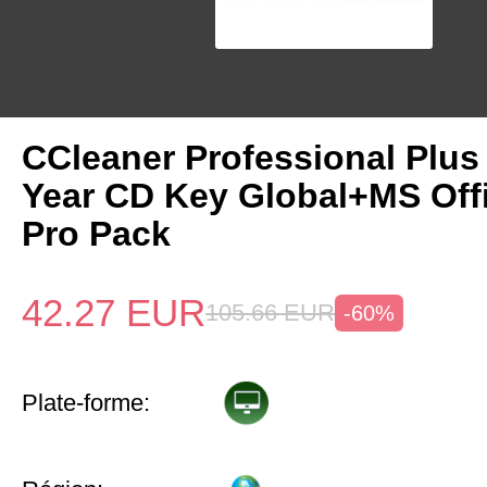
CCleaner Professional Plus
Year CD Key Global+MS Off
Pro Pack
42.27
EUR
105.66
EUR
-60%
Plate-forme: