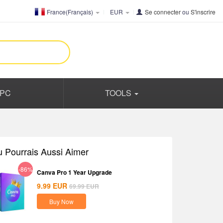
France(Français)
EUR
Se connecter
ou
S'inscrire
PC
TOOLS
u Pourrais Aussi Aimer
-86%
Canva Pro 1 Year Upgrade
9.99
EUR
69.99
EUR
Buy Now