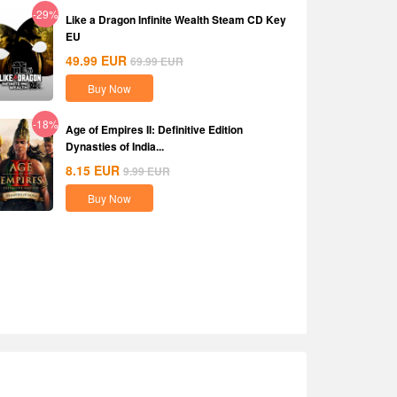
-29%
Like a Dragon Infinite Wealth Steam CD Key
EU
49.99
EUR
69.99
EUR
Buy Now
-18%
Age of Empires II: Definitive Edition
Dynasties of India...
8.15
EUR
9.99
EUR
Buy Now