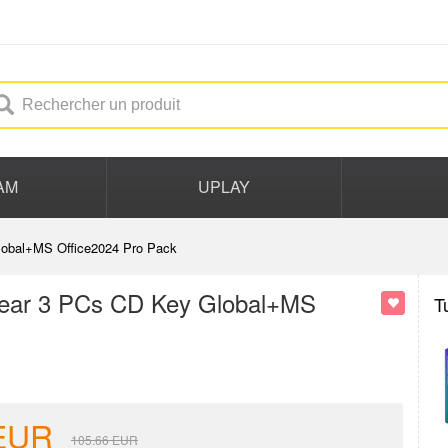
AM
UPLAY
Global+MS Office2024 Pro Pack
 Year 3 PCs CD Key Global+MS
T
EUR
105.66
EUR