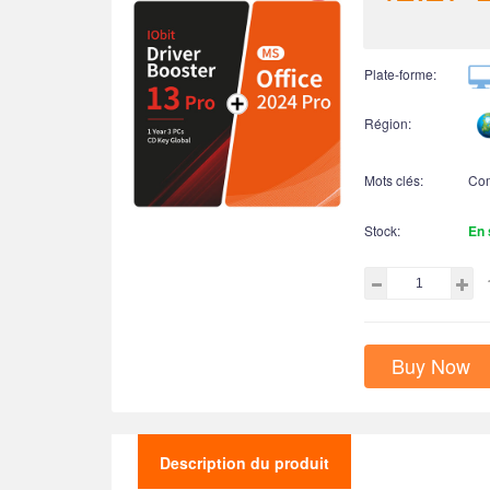
Plate-forme:
Région:
Mots clés:
Co
Stock:
En 
Buy Now
Description du produit