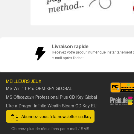
Livraison rapide
Recevez votre produit numérique instantanément 
e-mail après l'achat.
MEILLEURS JEUX
MS Win 11 Pro OEM KEY GLOBAL
MS Office2024 Professional Plus CD Key Global
Like a Dragon Infinite Wealth Steam CD Key EU
Abonnez-vous à la newsletter scdkey
Obtenez plus de réductions par e-mail / SMS