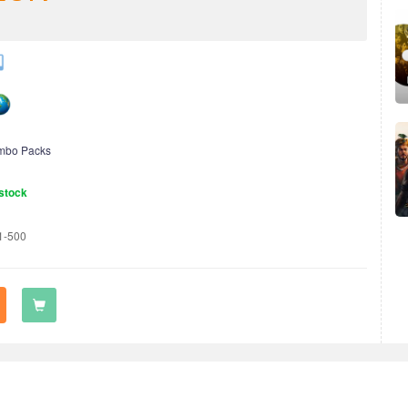
mbo Packs
stock
1-500