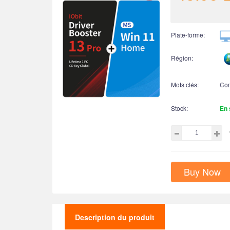
Plate-forme:
Région:
Mots clés:
Co
Stock:
En 
Buy Now
Description du produit