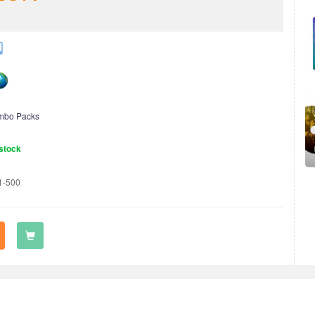
mbo Packs
stock
1-500