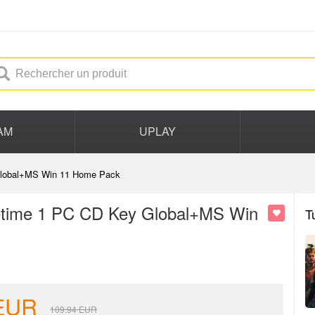
AM
UPLAY
 Global+MS Win 11 Home Pack
ifetime 1 PC CD Key Global+MS Win
T
EUR
109.94
EUR