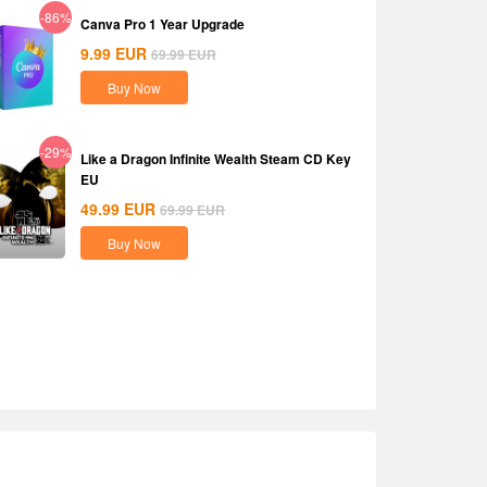
-86%
Canva Pro 1 Year Upgrade
9.99
EUR
69.99
EUR
Buy Now
-29%
Like a Dragon Infinite Wealth Steam CD Key
EU
49.99
EUR
69.99
EUR
Buy Now