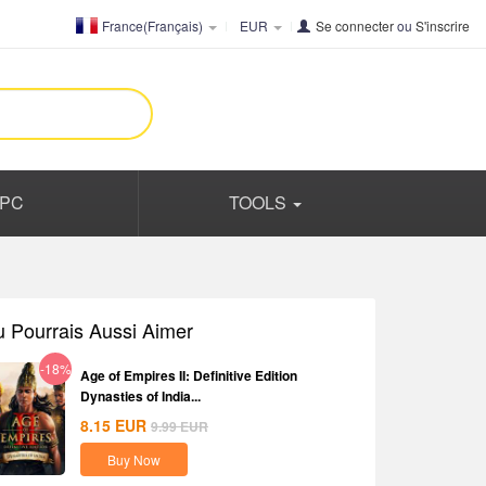
France(Français)
EUR
Se connecter
ou
S'inscrire
PC
TOOLS
u Pourrais Aussi Aimer
-18%
Age of Empires II: Definitive Edition
Dynasties of India...
8.15
EUR
9.99
EUR
Buy Now