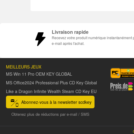
Livraison rapide
Recevez votre produit numérique instantanément 
e-mail après l'achat.
MEILLEURS JEUX
MS Win 11 Pro OEM KEY GLOBAL
MS Office2024 Professional Plus CD Key Global
Like a Dragon Infinite Wealth Steam CD Key EU
Abonnez-vous à la newsletter scdkey
Obtenez plus de réductions par e-mail / SMS