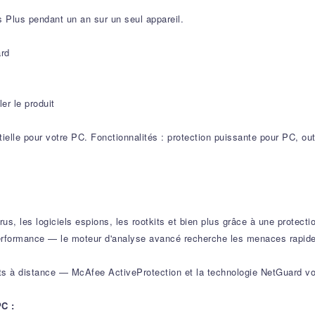
s Plus pendant un an sur un seul appareil.
ard
ler le produit
elle pour votre PC. Fonctionnalités : protection puissante pour PC, outi
rus, les logiciels espions, les rootkits et bien plus grâce à une protect
performance — le moteur d'analyse avancé recherche les menaces rapi
ts à distance — McAfee ActiveProtection et la technologie NetGuard v
PC :