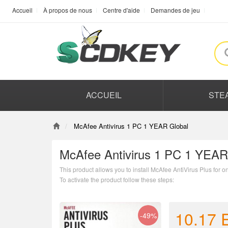
Accueil
À propos de nous
Centre d'aide
Demandes de jeu
ACCUEIL
STE
McAfee Antivirus 1 PC 1 YEAR Global
McAfee Antivirus 1 PC 1 YEAR
This product allows you to install McAfee AntiVirus Plus for o
To activate the product follow these steps:
1.Go to http://mcafee.com/mav/retailcard
2.Enter the code
3.Create new account or log in
10.17
-49%
4.Follow the instructions to download and install the product