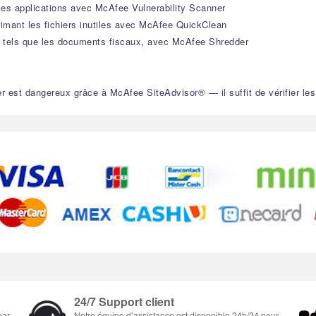
t les applications avec McAfee Vulnerability Scanner
imant les fichiers inutiles avec McAfee QuickClean
es, tels que les documents fiscaux, avec McAfee Shredder
r est dangereux grâce à McAfee SiteAdvisor® — il suffit de vérifier les
24/7 Support client
par
Notre équipe d’assistance est disponible 24h/24 pour