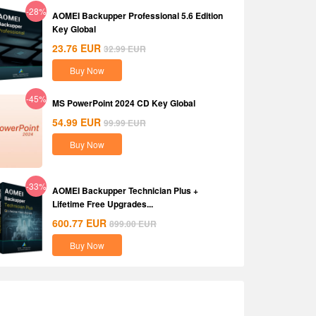
-28%
AOMEI Backupper Professional 5.6 Edition
Key Global
23.76
EUR
32.99
EUR
Buy Now
-45%
MS PowerPoint 2024 CD Key Global
54.99
EUR
99.99
EUR
Buy Now
-33%
AOMEI Backupper Technician Plus +
Lifetime Free Upgrades...
600.77
EUR
899.00
EUR
Buy Now