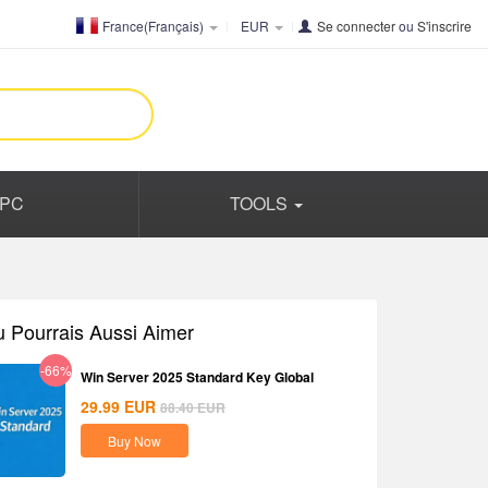
France(Français)
EUR
Se connecter
ou
S'inscrire
PC
TOOLS
u Pourrais Aussi Aimer
-66%
Win Server 2025 Standard Key Global
29.99
EUR
88.40
EUR
Buy Now