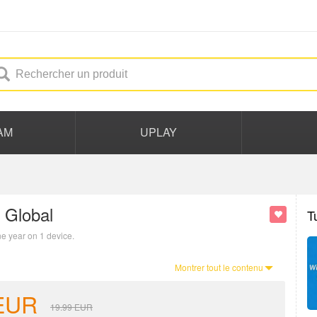
AM
UPLAY
 Global
T
ne year on 1 device.
Montrer tout le contenu
EUR
19.99
EUR