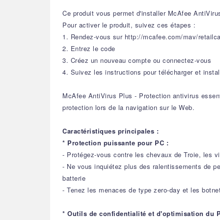
Ce produit vous permet d'installer McAfee AntiViru
Pour activer le produit, suivez ces étapes :
1. Rendez-vous sur http://mcafee.com/mav/retailc
2. Entrez le code
3. Créez un nouveau compte ou connectez-vous
4. Suivez les instructions pour télécharger et instal
McAfee AntiVirus Plus - Protection antivirus essenti
protection lors de la navigation sur le Web.
Caractéristiques principales :
* Protection puissante pour PC :
- Protégez-vous contre les chevaux de Troie, les vi
- Ne vous inquiétez plus des ralentissements de 
batterie
- Tenez les menaces de type zero-day et les botne
* Outils de confidentialité et d'optimisation du 