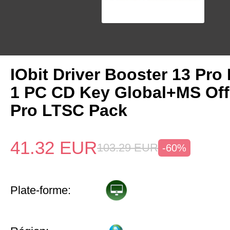
IObit Driver Booster 13 Pro 
1 PC CD Key Global+MS Off
Pro LTSC Pack
41.32
EUR
103.29
EUR
-60%
Plate-forme: