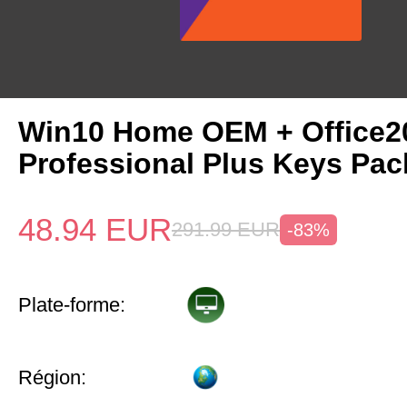
Win10 Home OEM + Office2
Professional Plus Keys Pac
48.94
EUR
291.99
EUR
-83%
Plate-forme:
Région: