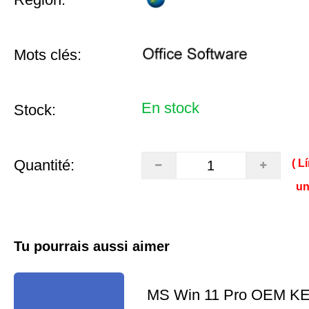
Mots clés:
En stock
Stock:
Quantité:
( L
un
Tu pourrais aussi aimer
MS Win 11 Pro OEM K