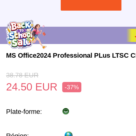
MS Office2024 Professional PLus LTSC 
38.78
EUR
24.50
EUR
-37%
Plate-forme:
Région: