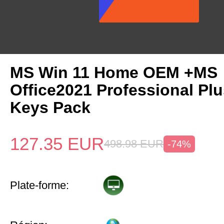
MS Win 11 Home OEM +MS
Office2021 Professional Pl
Keys Pack
127.35
EUR
498.98
EUR
-74%
Plate-forme: