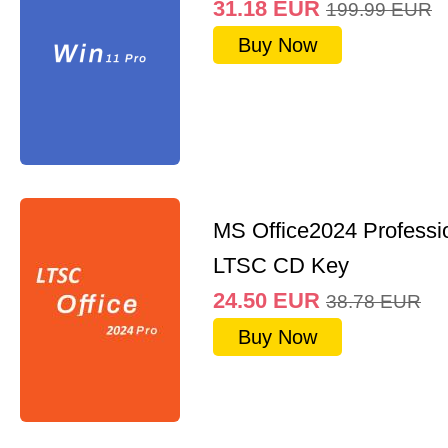
31.18
EUR
199.99
EUR
Buy Now
MS Office2024 Professi
LTSC CD Key
24.50
EUR
38.78
EUR
Buy Now