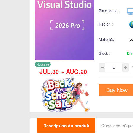
Plate-forme :
Région :
Mots clés :
Stock :
En 
Nouveau
JUL.30 ~ AUG.20
Buy Now
Description du produit
Questions fréq