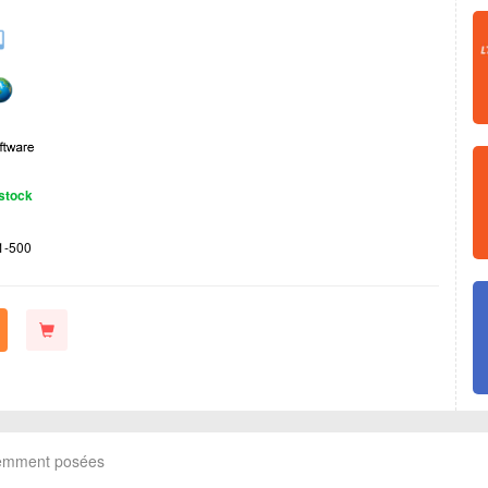
stock
1-500
uemment posées