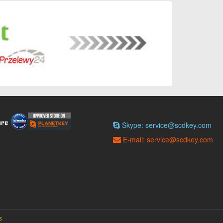
Skype: service@scdkey.com
E-mail: service@scdkey.com
s