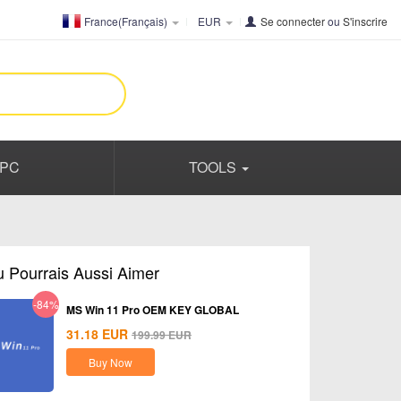
France(Français)
EUR
Se connecter
ou
S'inscrire
PC
TOOLS
u Pourrais Aussi Aimer
-84%
MS Win 11 Pro OEM KEY GLOBAL
31.18
EUR
199.99
EUR
Buy Now