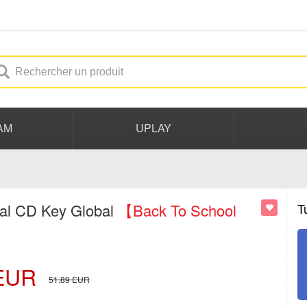
AM
UPLAY
nal CD Key Global
【Back To School
T
EUR
51.89
EUR