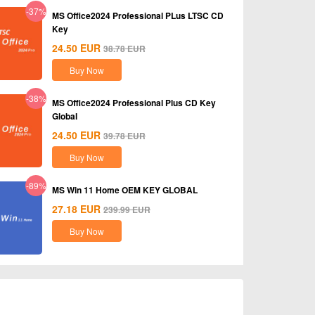
-37%
MS Office2024 Professional PLus LTSC CD
Key
24.50
EUR
38.78
EUR
Buy Now
-38%
MS Office2024 Professional Plus CD Key
Global
24.50
EUR
39.78
EUR
Buy Now
-89%
MS Win 11 Home OEM KEY GLOBAL
27.18
EUR
239.99
EUR
Buy Now