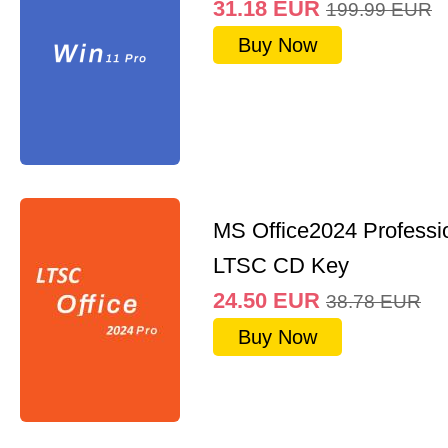
31.18
EUR
199.99
EUR
Buy Now
MS Office2024 Professi
LTSC CD Key
24.50
EUR
38.78
EUR
Buy Now