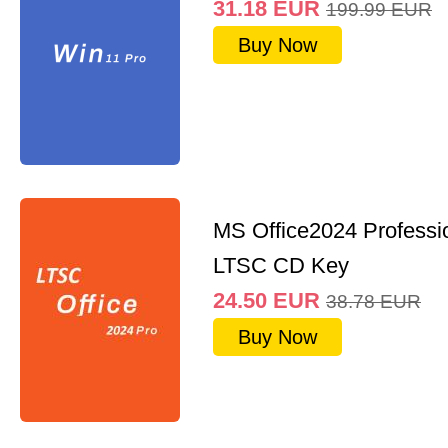
31.18
EUR
199.99
EUR
Buy Now
MS Office2024 Professi
LTSC CD Key
24.50
EUR
38.78
EUR
Buy Now