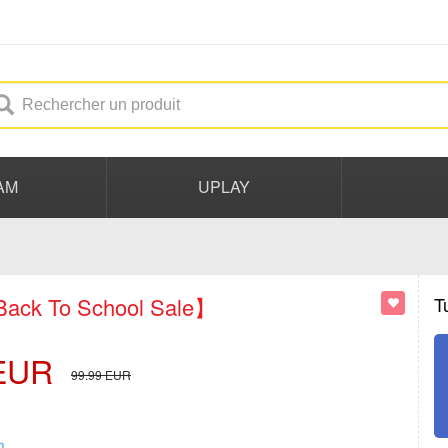
AM
UPLAY
ack To School Sale】
T
EUR
99.99
EUR