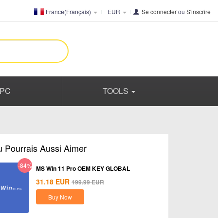
France(Français)
EUR
Se connecter
ou
S'inscrire
PC
TOOLS
u Pourrais Aussi Aimer
-84%
MS Win 11 Pro OEM KEY GLOBAL
31.18
EUR
199.99
EUR
Buy Now