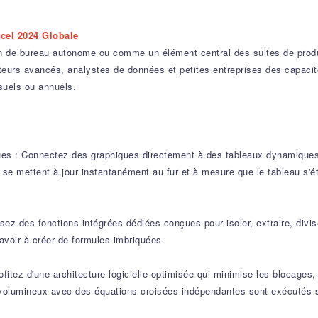
cel 2024 Globale
on de bureau autonome ou comme un élément central des suites de prod
lisateurs avancés, analystes de données et petites entreprises des capac
uels ou annuels.
es : Connectez des graphiques directement à des tableaux dynamique
 se mettent à jour instantanément au fur et à mesure que le tableau s'
lisez des fonctions intégrées dédiées conçues pour isoler, extraire, div
avoir à créer de formules imbriquées.
fitez d'une architecture logicielle optimisée qui minimise les blocages, 
rs volumineux avec des équations croisées indépendantes sont exécutés