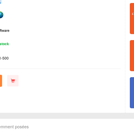
stock
1-500
uemment posées