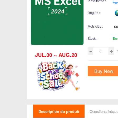
Plate-forme :
Région :
Mots clés :
Stock :
En 
JUL.30 ~ AUG.20
Buy Now
Description du produit
Questions fréq