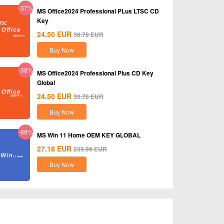
-37%
MS Office2024 Professional PLus LTSC CD
Key
24.50
EUR
38.78
EUR
Buy Now
-38%
MS Office2024 Professional Plus CD Key
Global
24.50
EUR
39.78
EUR
Buy Now
-89%
MS Win 11 Home OEM KEY GLOBAL
27.18
EUR
239.99
EUR
Buy Now