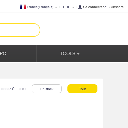
France(Français)
EUR
Se connecter
ou
S'inscrire
PC
TOOLS
tionnez Comme :
En stock
Tout