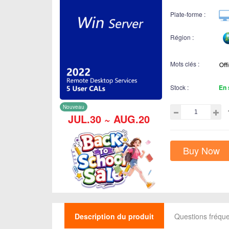
Plate-forme :
Région :
Mots clés :
Stock :
En 
Nouveau
JUL.30 ~ AUG.20
Buy Now
Description du produit
Questions fréq