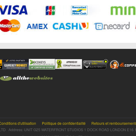
Conditions d'utilisation
Politique de confidentialité
Retours et remboursement
TD Address: UNIT G25 WATERFRONT STUDIOS 1 DOCK ROAD LONDON E16 1A