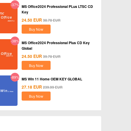
-37%
MS Office2024 Professional PLus LTSC CD
Key
24.50
EUR
38.78
EUR
Buy Now
-38%
MS Office2024 Professional Plus CD Key
Global
24.50
EUR
39.78
EUR
Buy Now
-89%
MS Win 11 Home OEM KEY GLOBAL
27.18
EUR
239.99
EUR
Buy Now