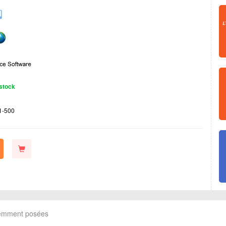
stock
1-500
uemment posées