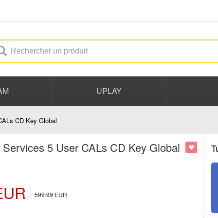
AM
UPLAY
CALs CD Key Global
 Services 5 User CALs CD Key Global
T
EUR
599.99
EUR