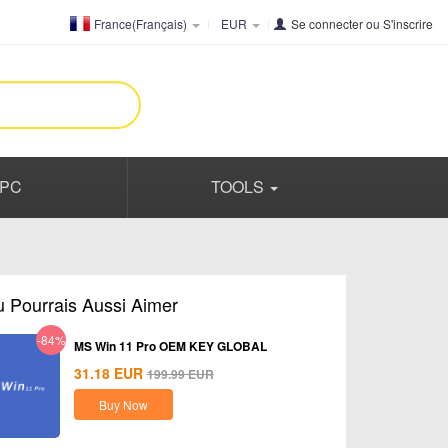
France(Français)
EUR
Se connecter
ou
S'inscrire
PC
TOOLS
u Pourrais Aussi Aimer
-84%
MS Win 11 Pro OEM KEY GLOBAL
31.18
EUR
199.99
EUR
Buy Now