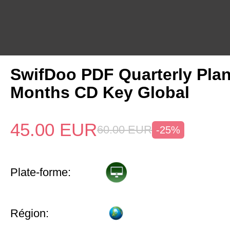
SwifDoo PDF Quarterly Pla
Months CD Key Global
45.00
EUR
60.00
EUR
-25%
Plate-forme:
Région: